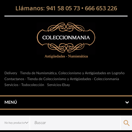
Llámanos:
941 58 05 73
•
666 653 226
Delivery
Tienda de Numismática, Coleccionismo y Antigüedades en Logroño
Contactanos - Tienda de Coleccionismo y Antigüedades - Coleccionmania
Servicios - Todocolección
Servicios-Ebay
MENÚ
