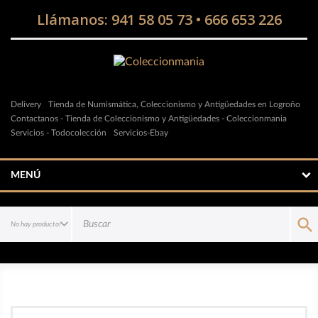
Llámanos:
941 58 05 73
•
666 653 226
Delivery
Tienda de Numismática, Coleccionismo y Antigüedades en Logroño
Contactanos - Tienda de Coleccionismo y Antigüedades - Coleccionmania
Servicios - Todocolección
Servicios-Ebay
MENÚ
