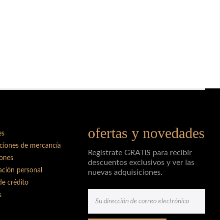
ofertas y novedades
es
ciones de mercancía
Regístrate GRATIS para recibir
iones
descuentos exclusivos y ver las
ación personal
nuevas adquisiciones.
e crédito
s