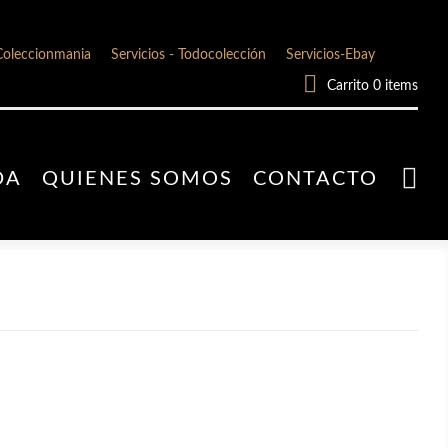
Coleccionmania
Servicios - Todocolección
Servicios-Ebay

Carrito
0
items

DA
QUIENES SOMOS
CONTACTO