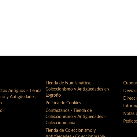
Tienda de Numismática,
Cupon
Coleccionismo y Antigüedades en
tos Antiguos - Tienda
Devolu
Logroño
smo y Antigüedades -
Direcc
a
Política de Cookies
Inform
do
Contactanos - Tienda de
Notas d
Coleccionismo y Antigüedades -
Pedido
Coleccionmania
Tienda de Coleccionismo y
Antigüedades - Coleccionmania