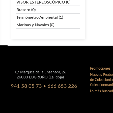
VISOR ESTEREOSCÓPICO (0)
Brasero (0)
Termómetro Ambiental (1)
Marinas y Navales (0)
Promociones
C/ Marqués de la Ensenada, 26
Nuevos Produc
26003 LOGROÑO (La Rioja)
de Coleccioni
Coleccionmani
941 58 05 73 • 666 653 226
Lo más busca