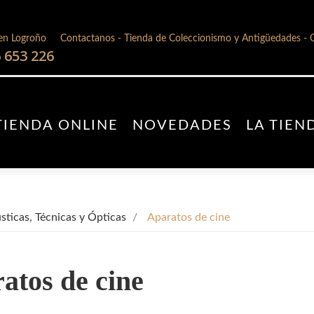
en Logroño
Contactanos - Tienda de Coleccionismo y Antigüedades - 
 653 226
TIENDA ONLINE
NOVEDADES
LA TIEN
ticas, Técnicas y Ópticas
Aparatos de cine
atos de cine