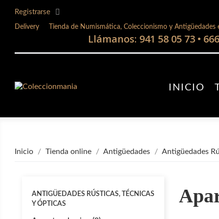
Registrarse
Delivery
Tienda de Numismática, Coleccionismo y Antigüedades 
Llámanos:
941 58 05 73
•
666
INICIO
Inicio
Tienda online
Antigüedades
Antigüedades Rús
Apar
ANTIGÜEDADES RÚSTICAS, TÉCNICAS
Y ÓPTICAS