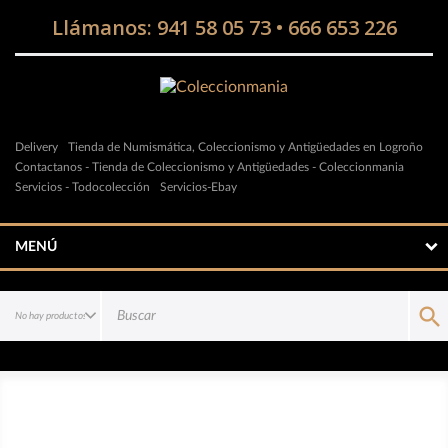
Llámanos:
941 58 05 73
•
666 653 226
Delivery
Tienda de Numismática, Coleccionismo y Antigüedades en Logroño
Contactanos - Tienda de Coleccionismo y Antigüedades - Coleccionmania
Servicios - Todocolección
Servicios-Ebay
MENÚ
