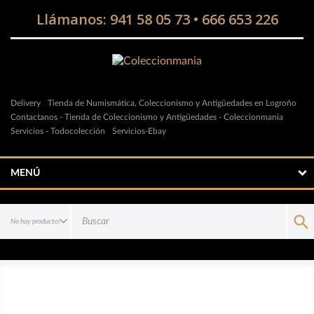
Llámanos:
941 58 05 73
•
666 653 226
Delivery
Tienda de Numismática, Coleccionismo y Antigüedades en Logroño
Contactanos - Tienda de Coleccionismo y Antigüedades - Coleccionmania
Servicios - Todocolección
Servicios-Ebay
MENÚ
