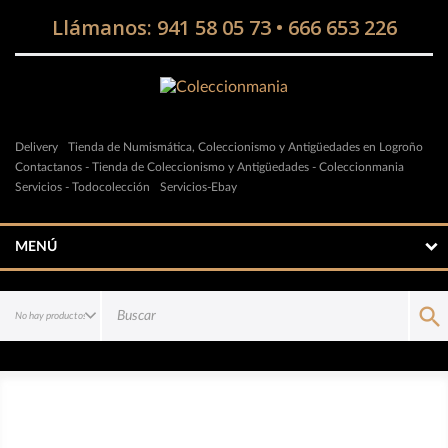
Llámanos:
941 58 05 73
•
666 653 226
Delivery
Tienda de Numismática, Coleccionismo y Antigüedades en Logroño
Contactanos - Tienda de Coleccionismo y Antigüedades - Coleccionmania
Servicios - Todocolección
Servicios-Ebay
MENÚ
