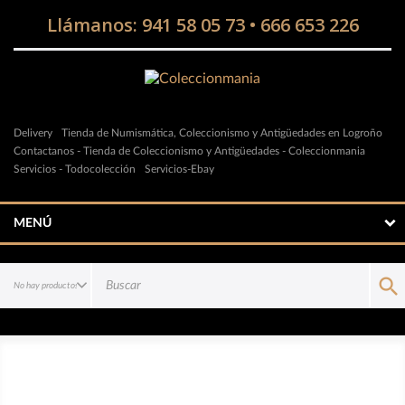
Llámanos:
941 58 05 73
•
666 653 226
Delivery
Tienda de Numismática, Coleccionismo y Antigüedades en Logroño
Contactanos - Tienda de Coleccionismo y Antigüedades - Coleccionmania
Servicios - Todocolección
Servicios-Ebay
MENÚ
