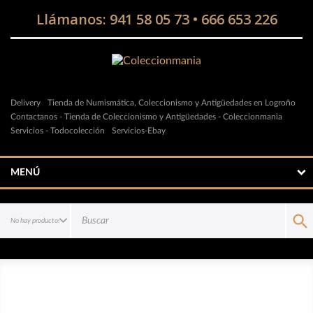
Llámanos:
941 58 05 73
•
666 653 226
Delivery
Tienda de Numismática, Coleccionismo y Antigüedades en Logroño
Contactanos - Tienda de Coleccionismo y Antigüedades - Coleccionmania
Servicios - Todocolección
Servicios-Ebay
MENÚ
