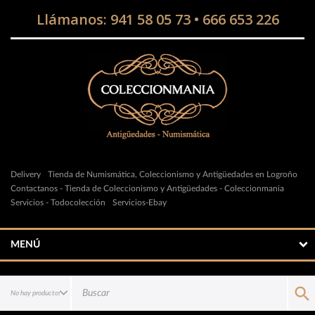
Llámanos:
941 58 05 73
•
666 653 226
Delivery
Tienda de Numismática, Coleccionismo y Antigüedades en Logroño
Contactanos - Tienda de Coleccionismo y Antigüedades - Coleccionmania
Servicios - Todocolección
Servicios-Ebay
MENÚ
